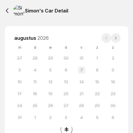
Simon's Car Detail
augustus
2026
m
d
w
d
v
z
z
27
28
29
30
31
1
2
3
4
5
6
7
8
9
10
11
12
13
14
15
16
17
18
19
20
21
22
23
24
25
26
27
28
29
30
31
1
2
3
4
5
6