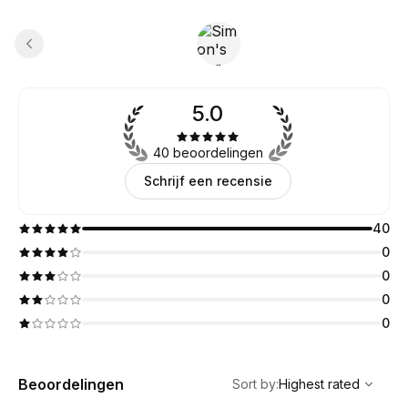
5.0
40 beoordelingen
Schrijf een recensie
40
0
0
0
0
,
Highest rated
Sort
Beoordelingen
Sort by
:
Highest rated