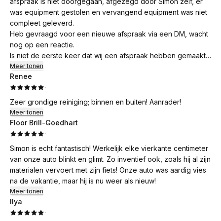
afspraak is niet doorgegaan, afgezegd door Simon zelf, er
was equipment gestolen en vervangend equipment was niet
compleet geleverd.
Heb gevraagd voor een nieuwe afspraak via een DM, wacht
nog op een reactie.
Is niet de eerste keer dat wij een afspraak hebben gemaakt;
dus we weten wat Simon aflevert en zijn daar zeer tevreden
Meer tonen
Renee
mee!
·
Zeer grondige reiniging; binnen en buiten! Aanrader!
Meer tonen
Floor Brill-Goedhart
·
Simon is echt fantastisch! Werkelijk elke vierkante centimeter
van onze auto blinkt en glimt. Zo inventief ook, zoals hij al zijn
materialen vervoert met zijn fiets! Onze auto was aardig vies
na de vakantie, maar hij is nu weer als nieuw!
Meer tonen
Ilya
·